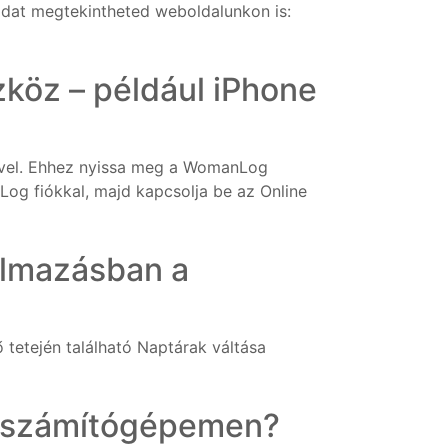
idat megtekintheted weboldalunkon is:
köz – például iPhone
égével. Ehhez nyissa meg a WomanLog
og fiókkal, majd kapcsolja be az Online
almazásban a
tetején található Naptárak váltása
a számítógépemen?