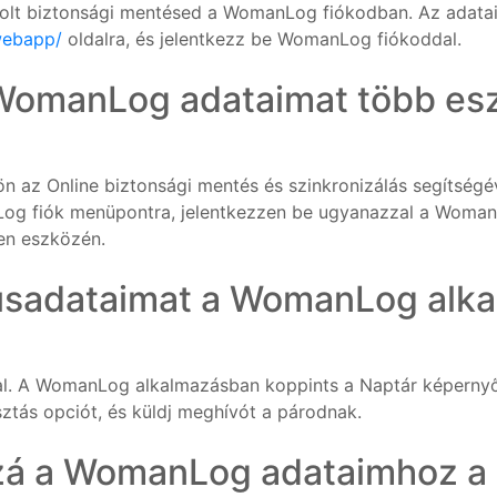
a volt biztonsági mentésed a WomanLog fiókodban. Az adata
webapp/
oldalra, és jelentkezz be WomanLog fiókoddal.
WomanLog adataimat több esz
zön az Online biztonsági mentés és szinkronizálás segíts
Log fiók menüpontra, jelentkezzen be ugyanazzal a WomanL
den eszközén.
usadataimat a WomanLog alk
l. A WomanLog alkalmazásban koppints a Naptár képernyő 
tás opciót, és küldj meghívót a párodnak.
zá a WomanLog adataimhoz 