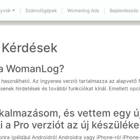
yvtár
Számológépek
Womanlog Ads
Bejelentkezés
 Kérdések
 a WomanLog?
használható. Az ingyenes verzió tartalmazza az alapvető fu
csenek hirdetések és további funkciókat kínál. Emellett opc
almazásom, és vettem egy új 
i a Pro verziót az új készülék
onra (például Androidról Androidra vagy iPhone-ról iPhone