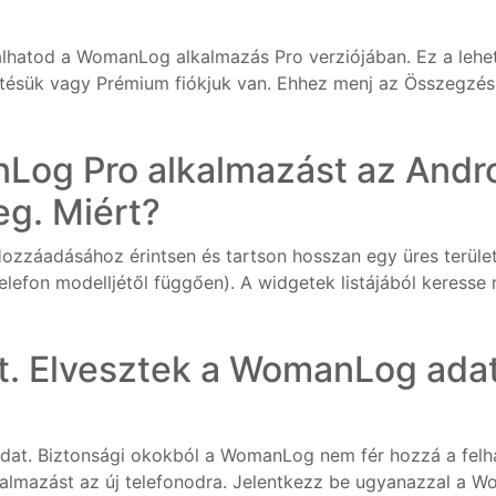
lhatod a WomanLog alkalmazás Pro verziójában. Ez a lehe
fizetésük vagy Prémium fiókjuk van. Ehhez menj az Összegzés
Log Pro alkalmazást az Andro
eg. Miért?
ozzáadásához érintsen és tartson hosszan egy üres terüle
lefon modelljétől függően). A widgetek listájából keress
at. Elvesztek a WomanLog adat
?
aidat. Biztonsági okokból a WomanLog nem fér hozzá a felh
kalmazást az új telefonodra. Jelentkezz be ugyanazzal a W