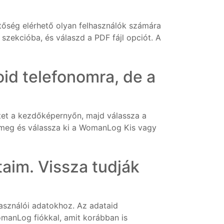
tőség elérhető olyan felhasználók számára
 szekcióba, és válaszd a PDF fájl opciót. A
id telefonomra, de a
tet a kezdőképernyőn, majd válassza a
e meg és válassza ki a WomanLog Kis vagy
aim. Vissza tudják
asználói adatokhoz. Az adataid
omanLog fiókkal, amit korábban is