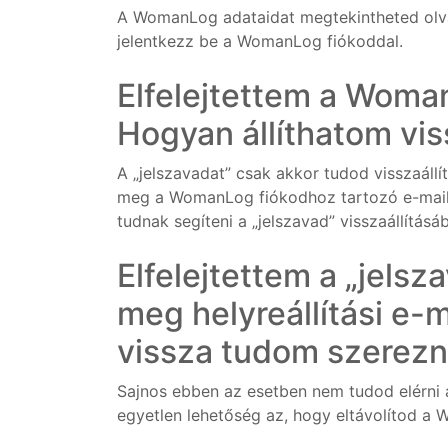
A WomanLog adataidat megtekintheted olv
jelentkezz be a WomanLog fiókoddal.
Elfelejtettem a Woma
Hogyan állíthatom vi
A „jelszavadat” csak akkor tudod visszaállí
meg a WomanLog fiókodhoz tartozó e-mail 
tudnak segíteni a „jelszavad” visszaállításá
Elfelejtettem a „jel
meg helyreállítási e-
vissza tudom szerezn
Sajnos ebben az esetben nem tudod elérni a
egyetlen lehetőség az, hogy eltávolítod a