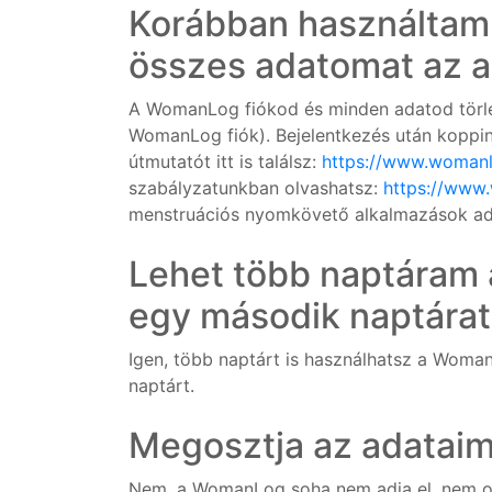
Korábban használtam
összes adatomat az a
A WomanLog fiókod és minden adatod törl
WomanLog fiók). Bejelentkezés után koppint
útmutatót itt is találsz:
https://www.woman
szabályzatunkban olvashatsz:
https://www
menstruációs nyomkövető alkalmazások ad
Lehet több naptáram
egy második naptárat
Igen, több naptárt is használhatsz a Woma
naptárt.
Megosztja az adatai
Nem, a WomanLog soha nem adja el, nem osz