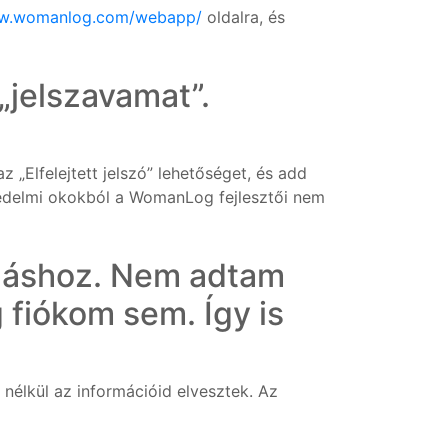
ww.womanlog.com/webapp/
oldalra, és
„jelszavamat”.
 „Elfelejtett jelszó” lehetőséget, és add
védelmi okokból a WomanLog fejlesztői nem
azáshoz. Nem adtam
 fiókom sem. Így is
nélkül az információid elvesztek. Az