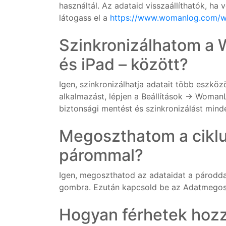
használtál. Az adataid visszaállíthatók, h
látogass el a
https://www.womanlog.com/
Szinkronizálhatom a 
és iPad – között?
Igen, szinkronizálhatja adatait több eszkö
alkalmazást, lépjen a Beállítások → Woman
biztonsági mentést és szinkronizálást min
Megoszthatom a cikl
párommal?
Igen, megoszthatod az adataidat a párodda
gombra. Ezután kapcsold be az Adatmegosz
Hogyan férhetek hoz