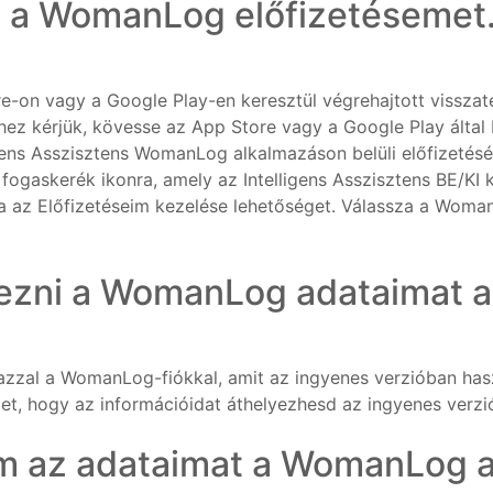
 a WomanLog előfizetésemet.
e-on vagy a Google Play-en keresztül végrehajtott visszatérí
ez kérjük, kövesse az App Store vagy a Google Play által b
ligens Asszisztens WomanLog alkalmazáson belüli előfizeté
 fogaskerék ikonra, amely az Intelligens Asszisztens BE/KI 
sza az Előfizetéseim kezelése lehetőséget. Válassza a Wo
zni a WomanLog adataimat az
azzal a WomanLog-fiókkal, amit az ingyenes verzióban haszn
get, hogy az információidat áthelyezhesd az ingyenes verzió
m az adataimat a WomanLog a