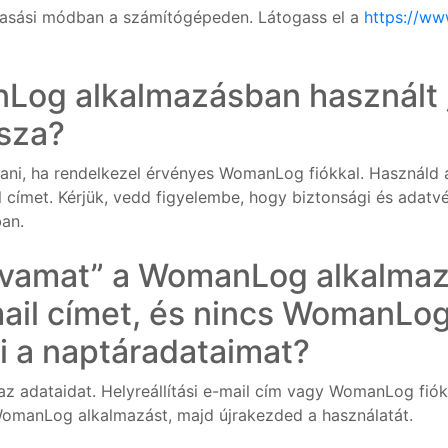
asási módban a számítógépeden. Látogass el a
https://w
nLog alkalmazásban használt 
ssza?
tani, ha rendelkezel érvényes WomanLog fiókkal. Használd az
címet. Kérjük, vedd figyelembe, hogy biztonsági és adat
ban.
szavamat” a WomanLog alkalm
mail címet, és nincs WomanLog
i a naptáradataimat?
z adataidat. Helyreállítási e-mail cím vagy WomanLog fiók 
 WomanLog alkalmazást, majd újrakezded a használatát.