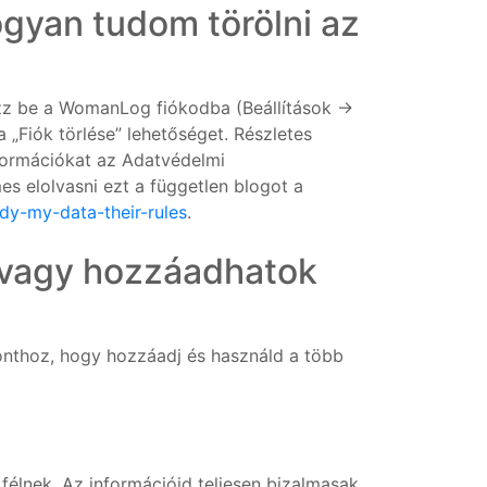
yan tudom törölni az
zz be a WomanLog fiókodba (Beállítások →
„Fiók törlése” lehetőséget. Részletes
formációkat az Adatvédelmi
es elolvasni ezt a független blogot a
dy-my-data-their-rules
.
 vagy hozzáadhatok
onthoz, hogy hozzáadj és használd a több
élnek. Az információid teljesen bizalmasak