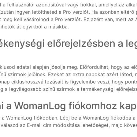
a felhasználói azonosítóval vagy fiókkal, amellyel az alk
után ingyen letöltheted a Pro verziót. Ha azonban eltérő p
t meg kell vásárolnod a Pro verziót. Ez azért van, mert az
ihetők át egyikből a másikba.
ékenységi előrejelzésben a l
lusod adatai alapján jósolja meg. Előfordulhat, hogy az el
nű szirmok jelölnek. Ezeket az extra napokat azért látod, m
ap ciklushosszváltozásait is figyelembe veszi, hogy ponto
g a legvilágosabb színű szirmok a termékenységi előrejel
i a WomanLog fiókomhoz kapc
met a WomanLog fiókodban. Lépj be a WomanLog fiókodba a
válaszd az E-mail cím módosítása lehetőséget, majd köves