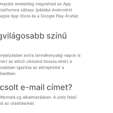
almazást eredetileg megvetted az App
latformra váltasz (például Androidról
 Apple App Store és a Google Play Áruház
egvilágosabb színű
őrejelzésben extra termékenységi napok is
ert az előző ciklusod hossza eltért a
sabban igazítsa az előrejelzést a
zésedben.
solt e-mail címet?
 WomanLog alkalmazásban. A jobb felső
d az utasításokat.