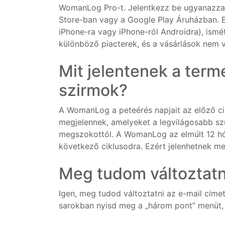
WomanLog Pro-t. Jelentkezz be ugyanazzal 
Store-ban vagy a Google Play Áruházban. Ez
iPhone-ra vagy iPhone-ról Androidra), ismé
különböző piacterek, és a vásárlások nem v
Mit jelentenek a term
szirmok?
A WomanLog a peteérés napjait az előző cik
megjelennek, amelyeket a legvilágosabb szí
megszokottól. A WomanLog az elmúlt 12 hón
következő ciklusodra. Ezért jelenhetnek me
Meg tudom változtatn
Igen, meg tudod változtatni az e-mail cí
sarokban nyisd meg a „három pont” menüt, 