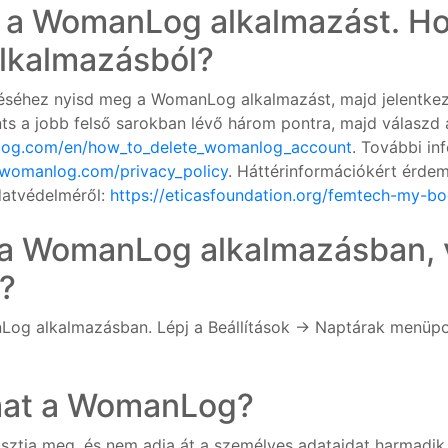
 a WomanLog alkalmazást. Hog
lkalmazásból?
éséhez nyisd meg a WomanLog alkalmazást, majd jelentke
s a jobb felső sarokban lévő három pontra, majd válaszd a 
log.com/en/how_to_delete_womanlog_account
. További in
.womanlog.com/privacy_policy
. Háttérinformációkért érdem
atvédelméről:
https://eticasfoundation.org/femtech-my-bo
 a WomanLog alkalmazásban,
?
nLog alkalmazásban. Lépj a Beállítások → Naptárak menüp
mat a WomanLog?
tja meg, és nem adja át a személyes adataidat harmadik f