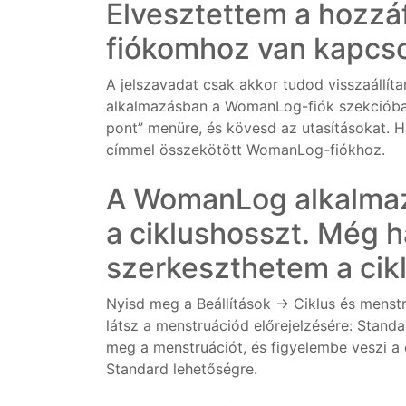
Elvesztettem a hozzá
fiókomhoz van kapcsol
A jelszavadat csak akkor tudod visszaállíta
alkalmazásban a WomanLog-fiók szekcióban
pont” menüre, és kövesd az utasításokat. Ha
címmel összekötött WomanLog-fiókhoz.
A WomanLog alkalmaz
a ciklushosszt. Még h
szerkeszthetem a cik
Nyisd meg a Beállítások → Ciklus és mens
látsz a menstruációd előrejelzésére: Standard
meg a menstruációt, és figyelembe veszi a c
Standard lehetőségre.