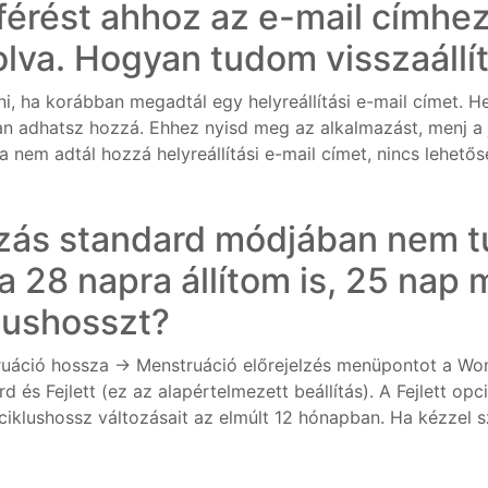
férést ahhoz az e-mail címh
va. Hogyan tudom visszaállít
ni, ha korábban megadtál egy helyreállítási e-mail címet. H
 adhatsz hozzá. Ehhez nyisd meg az alkalmazást, menj a j
 nem adtál hozzá helyreállítási e-mail címet, nincs lehetősé
ás standard módjában nem t
a 28 napra állítom is, 25 nap
lushosszt?
truáció hossza → Menstruáció előrejelzés menüpontot a Wo
 és Fejlett (ez az alapértelmezett beállítás). A Fejlett opci
iklushossz változásait az elmúlt 12 hónapban. Ha kézzel sze