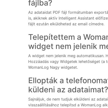
fájlba?
Az adataidat PDF fájl formátumban exportá
is, akiknek aktív Intelligent Assistant elő
fájlt ezután elküldheted az email címedre.
Telepítettem a Woman
widget nem jelenik m
A widget nem jelenik meg automatikusan. H
Hozzáadás vagy Widgetek lehetőséget (a te
WomanLog Nagy widgetet.
Ellopták a telefonom
küldeni az adataimat
Sajnáljuk, de nem tudjuk elküldeni az adat
visszaállításához telepítsd a WomanLog al