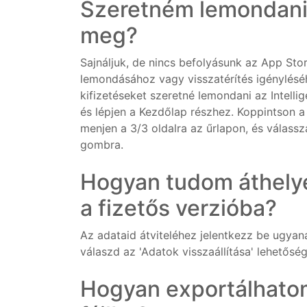
Szeretném lemondani
meg?
Sajnáljuk, de nincs befolyásunk az App Stor
lemondásához vagy visszatérítés igényléséh
kifizetéseket szeretné lemondani az Intel
és lépjen a Kezdőlap részhez. Koppintson a
menjen a 3/3 oldalra az űrlapon, és válas
gombra.
Hogyan tudom áthelye
a fizetős verzióba?
Az adataid átviteléhez jelentkezz be ugyan
válaszd az 'Adatok visszaállítása' lehetősé
Hogyan exportálhato