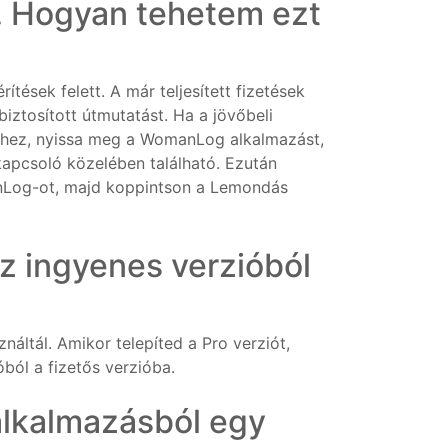
 Hogyan tehetem ezt
tések felett. A már teljesített fizetések
iztosított útmutatást. Ha a jövőbeli
séhez, nyissa meg a WomanLog alkalmazást,
kapcsoló közelében található. Ezután
manLog-ot, majd koppintson a Lemondás
 ingyenes verzióból
áltál. Amikor telepíted a Pro verziót,
ból a fizetős verzióba.
lkalmazásból egy