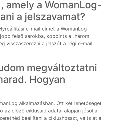
ez, amely a WomanLog-
ani a jelszavamat?
elyreállítási e-mail címet a WomanLog
obb felső sarokba, koppints a „három
g visszaszerezni a jelszót a régi e-mail
udom megváltoztatni
 marad. Hogyan
manLog alkalmazásban. Ott két lehetőséget
ó az előző ciklusaid adatai alapján jósolja
retnéd beállítani a ciklushosszt, válts át a