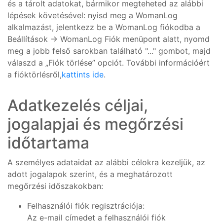
és a tárolt adatokat, bármikor megteheted az alábbi
lépések követésével: nyisd meg a WomanLog
alkalmazást, jelentkezz be a WomanLog fiókodba a
Beállítások -> WomanLog Fiók menüpont alatt, nyomd
meg a jobb felső sarokban található "..." gombot, majd
válaszd a „Fiók törlése” opciót. További információért
a fióktörlésről,
kattints ide
.
Adatkezelés céljai,
jogalapjai és megőrzési
időtartama
A személyes adataidat az alábbi célokra kezeljük, az
adott jogalapok szerint, és a meghatározott
megőrzési időszakokban:
Felhasználói fiók regisztrációja:
Az e-mail címedet a felhasználói fiók