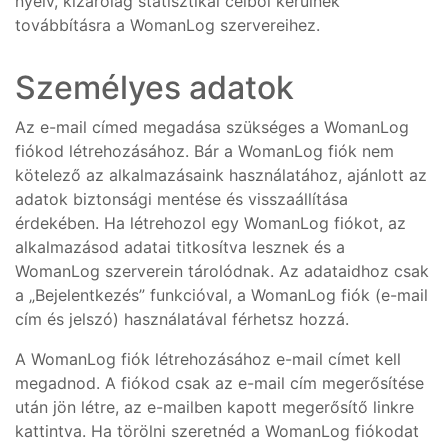
nyelv, kizárólag statisztikai célból kerülnek
továbbításra a WomanLog szervereihez.
Személyes adatok
Az e-mail címed megadása szükséges a WomanLog
fiókod létrehozásához. Bár a WomanLog fiók nem
kötelező az alkalmazásaink használatához, ajánlott az
adatok biztonsági mentése és visszaállítása
érdekében. Ha létrehozol egy WomanLog fiókot, az
alkalmazásod adatai titkosítva lesznek és a
WomanLog szerverein tárolódnak. Az adataidhoz csak
a „Bejelentkezés” funkcióval, a WomanLog fiók (e-mail
cím és jelszó) használatával férhetsz hozzá.
A WomanLog fiók létrehozásához e-mail címet kell
megadnod. A fiókod csak az e-mail cím megerősítése
után jön létre, az e-mailben kapott megerősítő linkre
kattintva. Ha törölni szeretnéd a WomanLog fiókodat