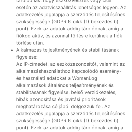
tárolódnak, hogy eszközvesztés vagy cser
esetén az adatvisszaállítás lehetséges legyen. Az
adatkezelés jogalapja a szerződés teljesítésének
szükségessége (GDPR 6. cikk (1) bekezdés b)
pont). Ezek az adatok addig tárolódnak, amíg a
fiókod aktív, és azonnal törlésre kerülnek a fiók
törlése után.
Alkalmazás teljesítményének és stabilitásának
figyelése:
Az IP-címedet, az eszközazonosítót, valamint az
alkalmazáshasználathoz kapcsolódó esemény-
és használati adatokat a WomanLog
alkalmazások általános teljesítményének és
stabilitásának figyelése, belső verziókezelés,
hibák azonosítása és javítási prioritások
meghatározása céljából dolgozzuk fel. Az
adatkezelés jogalapja a szerződés teljesítésének
szükségessége (GDPR 6. cikk (1) bekezdés b)
pont). Ezek az adatok addig tárolódnak, amíg a