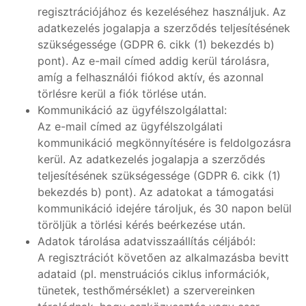
regisztrációjához és kezeléséhez használjuk. Az
adatkezelés jogalapja a szerződés teljesítésének
szükségessége (GDPR 6. cikk (1) bekezdés b)
pont). Az e-mail címed addig kerül tárolásra,
amíg a felhasználói fiókod aktív, és azonnal
törlésre kerül a fiók törlése után.
Kommunikáció az ügyfélszolgálattal:
Az e-mail címed az ügyfélszolgálati
kommunikáció megkönnyítésére is feldolgozásra
kerül. Az adatkezelés jogalapja a szerződés
teljesítésének szükségessége (GDPR 6. cikk (1)
bekezdés b) pont). Az adatokat a támogatási
kommunikáció idejére tároljuk, és 30 napon belül
töröljük a törlési kérés beérkezése után.
Adatok tárolása adatvisszaállítás céljából:
A regisztrációt követően az alkalmazásba bevitt
adataid (pl. menstruációs ciklus információk,
tünetek, testhőmérséklet) a szervereinken