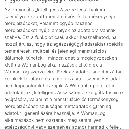
Az opcionális „Intelligens Asszisztens” funkció
személyre szabott menstruációs és termékenységi
előrejelzéseket, valamint egyéb hasznos
előrejelzéseket nyújt, amelyek az adataidra vannak
szabva. Ezt a funkciót csak akkor használhatod, ha
hozzájárulsz, hogy az egészségügyi adataidat (például
testméretek, múltbeli és jelenlegi menstruációs
dátumok, tünetek – minden adat a megjegyzéseken
kívül) a WomanLog alkalmazások elküldjék a
WomanLog szervereire. Ezek az adatok anonimizáltan
kerülnek tárolásra és feldolgozásra – személyes adat
nem kapcsolódik hozzájuk. A WomanLog ezeket az
adatokat az „Intelligens Asszisztens” szolgáltatásainak
nyújtására, valamint a menstruáció és termékenység
előrejelzéséhez szükséges mintaadatok („tréning
adatok”) generálására használja. A WomanLog
alkalmazások nem osztanak meg semmilyen
egészségügyi vagy személyes adatot harmadik féllel.