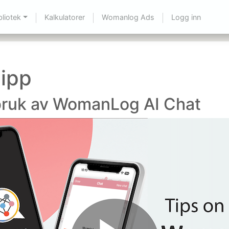
bliotek
Kalkulatorer
Womanlog Ads
Logg inn
lipp
 bruk av WomanLog AI Chat