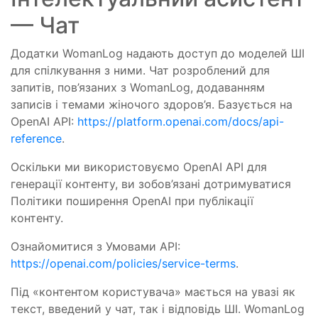
— Чат
Додатки WomanLog надають доступ до моделей ШІ
для спілкування з ними. Чат розроблений для
запитів, пов’язаних з WomanLog, додаванням
записів і темами жіночого здоров’я. Базується на
OpenAI API:
https://platform.openai.com/docs/api-
reference
.
Оскільки ми використовуємо OpenAI API для
генерації контенту, ви зобов’язані дотримуватися
Політики поширення OpenAI при публікації
контенту.
Ознайомитися з Умовами API:
https://openai.com/policies/service-terms
.
Під «контентом користувача» мається на увазі як
текст, введений у чат, так і відповідь ШІ. WomanLog