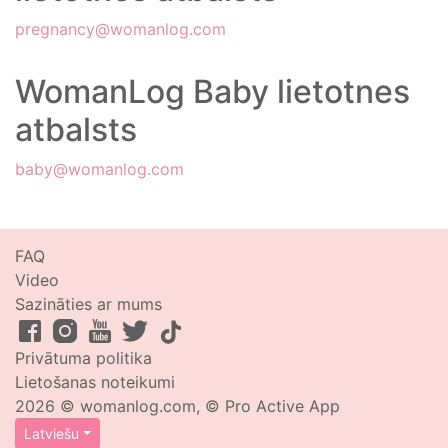
pregnancy@womanlog.com
WomanLog Baby lietotnes
atbalsts
baby@womanlog.com
FAQ
Video
Sazināties ar mums
Privātuma politika
Lietošanas noteikumi
2026 © womanlog.com, © Pro Active App
Latviešu